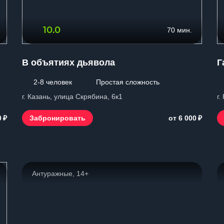
10.0
70 мин.
В объятиях дьявола
Г
2-8 человек
Простая сложность
г. Казань, улица Скрябина, 6к1
г.
₽
₽
Забронировать
0
от 6 000
Антуражные, 14+