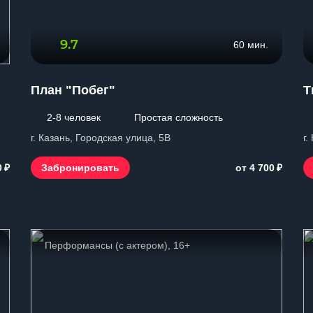
9.7
60 мин.
План "Побег"
Т
2-8 человек
Простая сложность
г. Казань, Городская улица, 5В
г.
₽
₽
Забронировать
0
от 4 700
Перформансы (с актером), 16+