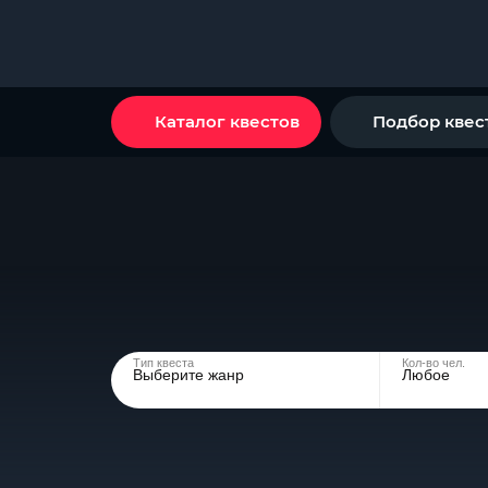
Каталог квестов
Подбор квес
Тип квеста
Кол-во чел.
Выберите жанр
Любое