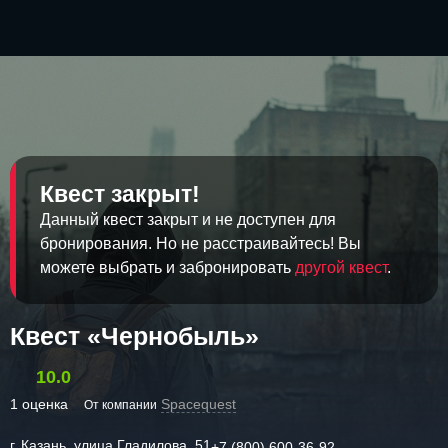
Квест закрыт!
Данный квест закрыт и не доступен для
бронирования. Но не расстраивайтесь! Вы
можете выбрать и забронировать
другой квест
.
Квест «Чернобыль»
10.0
1 оценка
Spacequest
От компании
г. Казань, улица Гладилова, 51
+7 (800) 600-36-92