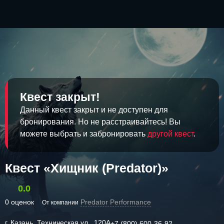
Квест закрыт!
Данный квест закрыт и не доступен для
бронирования. Но не расстраивайтесь! Вы
можете выбрать и забронировать
другой квест
.
Квест «Хищник (Predator)»
0.0
0 оценок
Predator Performance
От компании
г. Казань, Техническая ул., 120А
+7 (800) 600-36-92