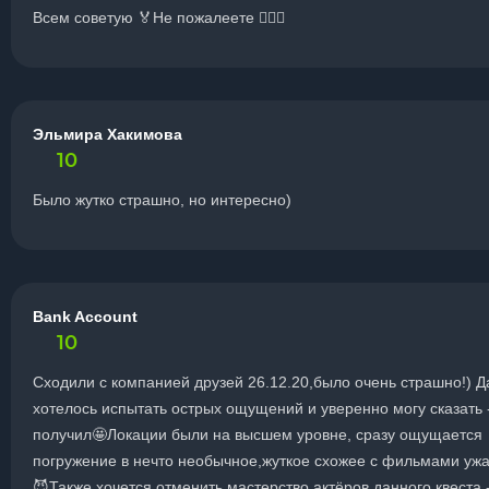
Всем советую 🏅Не пожалеете 🧚🏼‍♀️
Эльмира Хакимова
10
Было жутко страшно, но интересно)
Bank Account
10
Сходили с компанией друзей 26.12.20,было очень страшно!) Д
хотелось испытать острых ощущений и уверенно могу сказать -
получил🤩Локации были на высшем уровне, сразу ощущается
погружение в нечто необычное,жуткое схожее с фильмами уж
😈Также хочется отменить мастерство актёров данного квеста 