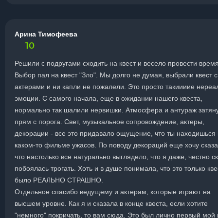
Арина Тимофеева
10
Решили с подругами сходить на квест и весело провести время
Выбор пал на квест "Зло". Мы долго не думая, выбрали квест с
актерами и ни капли не пожалели. Это просто такиииие нере
эмоции. С самого начала, еще в ожидании нашего квеста,
нормально так шалили нервишки. Атмосфера и антураж затян
прям с порога. Свет, музыкальное сопровождение, актеры,
декорации - все это придавало ощущение, что ты находишься 
каком-то фильме ужасов. По поводу декораций еще хочу сказа
что настолько все натурально выглядело, что я даже, честно ск
побоялась трогать. Хоть и в душе понимала, что это только кве
было РЕАЛЬНО СТРАШНО.
Отдельное спасибо ведущему и актерам, которые играют на
высшем уровне. Как я и сказала в конце квеста, если хотите
"немного" покричать, то вам сюда. Это был лично первый мой к