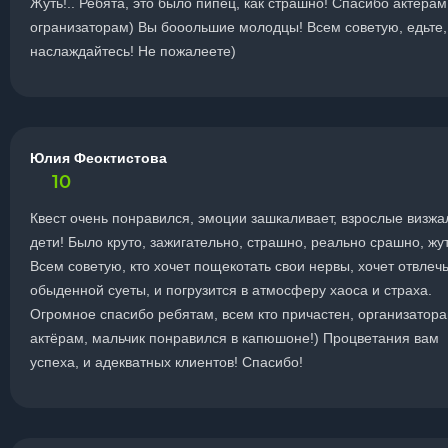
Жуть!.. Ребята, это было пипец, как страшно! Спасибо актёрам
огранизаторам) Вы бооольшие молодцы! Всем советую, едьте,
наслаждайтесь! Не пожалеете)
Юлия Феоктистова
10
Квест очень понравился, эмоции зашкаливает, взрослые визжа
дети! Было круто, зажигательно, страшно, реально срашно, жут
Всем советую, кто хочет пощекотать свои нервы, хочет отвлечь
обыденной суеты, и погрузится в атмосферу хаоса и страха.
Огромное спасибо ребятам, всем кто причастен, организатора
актёрам, мальчик понравился в капюшоне!) Процветания вам
успеха, и адекватных клиентов! Спасибо!