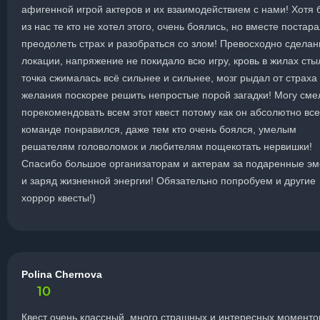
афигенной игрой актеров и их взаимодействием с нами! Хотя
из нас те кто не хотел этого, очень боялись, но вместе постар
преодолеть страх и разобраться со злом! Превосходно сдела
локации, напряжение не покидало всю игру, кровь в жилах сты
точка сжималась всё сильнее и сильнее, мозг рыдал от страха
желания поскорее решить непростые порой загадки! Могу сме
порекомендовать всем этот квест потому как он абсолютно вс
команде понравился, даже тем кто очень боялся, умелым
решателям головоломок и любителям пощекотать нервишки!
Спасибо большое организаторам и актерам за подаренные э
и заряд жизненной энергии! Обязательно попробуем и другие
хоррор квесты!)
Polina Chernova
10
Квест очень классный, много страшных и интересных моментов