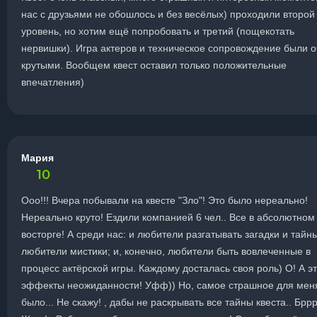
нас с друзьями не обошлось и без весёлых) проходили второй
уровень, но хотим ещё попробовать и третий (пощекотать
нервишки). Игра актеров и техническое сопровождение были 
крутыми. Вообщем квест оставил только положительные
впечатления)
Мария
10
Ооо!!! Вчера побывали на квесте "Зло"! Это было нереально!
Нереально круто! Ездили компанией 6 чел.. Все в абсолютном
восторге! А среди нас: и любители разгатывать загадки и тайны
любители мистики; и, конечно, любители быть вовлеченные в
процесс актёрской игры. Каждому досталась своя роль) О! А э
эффекты неожиданности! Уфф)) Но, самое страшное для меня
было... Не скажу! , дабы не раскрывать все тайны квеста.. Бррр!