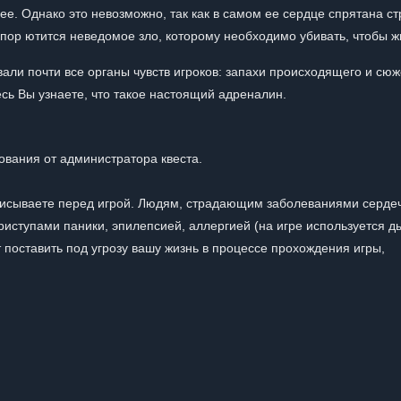
 ее. Однако это невозможно, так как в самом ее сердце спрятана с
их пор ютится неведомое зло, которому необходимо убивать, чтобы 
али почти все органы чувств игроков: запахи происходящего и сю
есь Вы узнаете, что такое настоящий адреналин.
ования от администратора квеста.
писываете перед игрой. Людям, страдающим заболеваниями серде
риступами паники, эпилепсией, аллергией (на игре используется д
поставить под угрозу вашу жизнь в процессе прохождения игры,