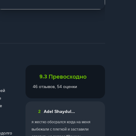
9.3
Превосходно
46 отзывов, 54 оценки
оей
е
е
2
Adel Shaydul...
я жестко обосрался когда на меня
выбежали с плеткой и заставили
едолго