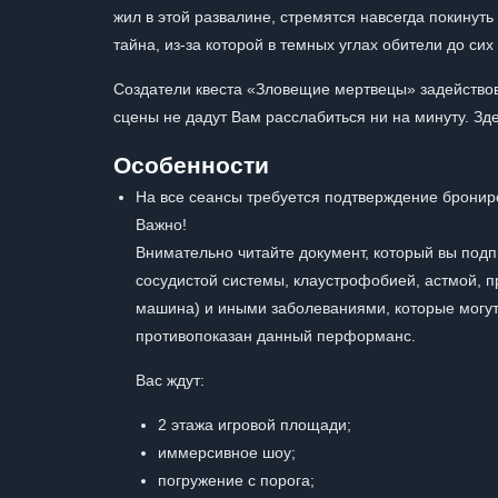
жил в этой развалине, стремятся навсегда покинуть
тайна, из-за которой в темных углах обители до с
Создатели квеста «Зловещие мертвецы» задействов
сцены не дадут Вам расслабиться ни на минуту. Зд
Особенности
На все сеансы требуется подтверждение бронир
Важно!
Внимательно читайте документ, который вы под
сосудистой системы, клаустрофобией, астмой, п
машина) и иными заболеваниями, которые могут 
противопоказан данный перформанс.
Вас ждут:
2 этажа игровой площади;
иммерсивное шоу;
погружение с порога;