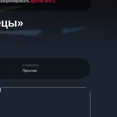
и забронировать
другой квест
.
ецы»
Сложность
Простая