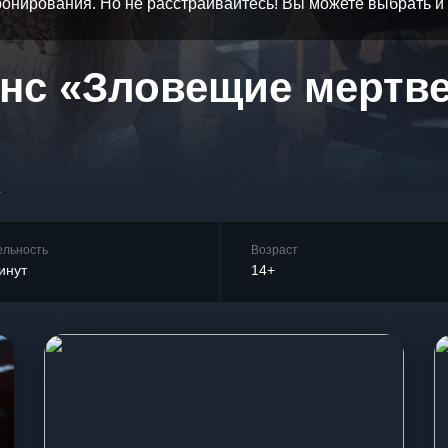
бронирования. Но не расстраивайтесь! Вы можете выбрать 
нс «Зловещие мертв
2
ельность
Возраст
инут
14+