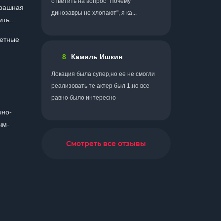
ответить на вопрос "Почему
трашная
динозавры не хлопают", я ка...
жить…
жетные
8
Камиль Ишкин
Локация была супер,но ее не смогли
реализовать те актер был 1,но все
равно было интересно
чно-
ым-
Смотреть все отзывы