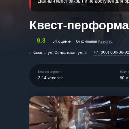
Данный квест закрыт и не доступен для 
Квест-перформа
9.3
54 оценки
Квестто
От компании
+7 (800) 600-36-9
г. Казань, ул. Солдатская ул. 8
Кол-во игроков
Длит
2-14 человек
80 м