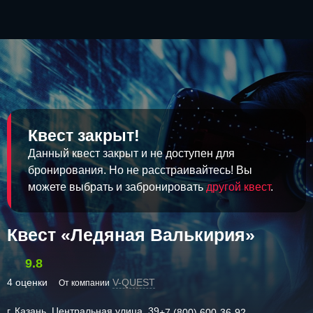
Квест закрыт!
Данный квест закрыт и не доступен для
бронирования. Но не расстраивайтесь! Вы
можете выбрать и забронировать
другой квест
.
Квест «Ледяная Валькирия»
9.8
4 оценки
V-QUEST
От компании
г. Казань, Центральная улица, 39
+7 (800) 600-36-92