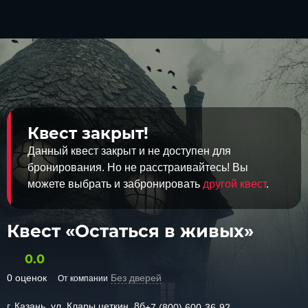
Квест закрыт!
Данный квест закрыт и не доступен для
бронирования. Но не расстраивайтесь! Вы
можете выбрать и забронировать
другой квест
.
Квест «Остаться в живых»
0.0
0 оценок
Без дверей
От компании
г. Казань, ул. Клары цеткин, 8б
+7 (800) 600-36-92