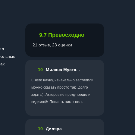
9.7
Превосходно
21 отзыв, 23 оценки
ил
больные
как
10
Милана Муста...
С чего начну, изначально заставили
можно сказать просто так , долго
ждать( . Актеров не предупредили
видимо🥲. Попасть никак нель...
10
Диляра