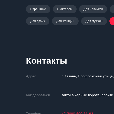
Страшные
С актером
Для новичков
Для двоих
Для женщин
Для мужчин
Контакты
Адрес
г. Казань, Профсоюзная улица,
Как добраться
зайти в черные ворота, пройти
Телефон
+7 (800) 600-36-92