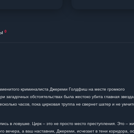
ы
0
аменитого криминалиста Джереми Голдфиш на месте громкого
при загадочных обстоятельствах была жестоко убита главная звезда
несколько часов, пока цирковая труппа не свернет шатер и не умчит
лись в ловушке. Цирк – это не просто место преступления. Это – ж
 вечера, а ваш наставник, Джереми, исчезает в тени коридора, о