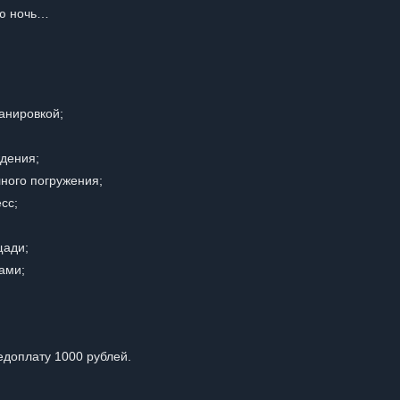
ую ночь…
анировкой;
дения;
ного погружения;
сс;
щади;
ами;
доплату 1000 рублей.