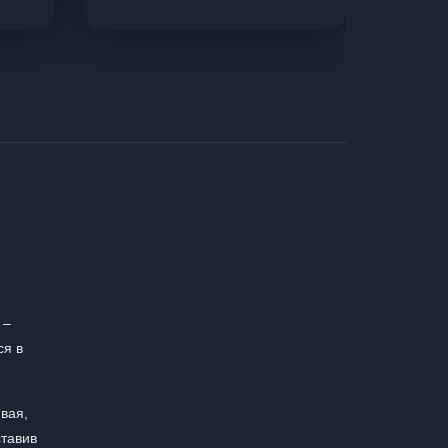
 –
ся в
ивая,
ставив