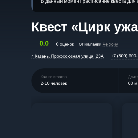
В данный момент расписание квеста для 
Квест «Цирк уж
0.0
0 оценок
Чё хочу
От компании
+7 (800) 600
г. Казань, Профсоюзная улица, 23А
Кол-во игроков
Длит
2-10 человек
60 м