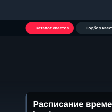
Каталог квестов
Подбор квес
Расписание време