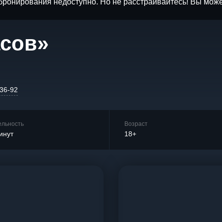
бронирования недоступно. Но не расстраивайтесь! Вы мож
асов»
-36-92
ельность
Возраст
инут
18+