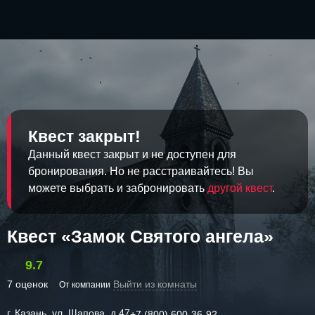
Квест закрыт!
Данный квест закрыт и не доступен для
бронирования. Но не расстраивайтесь! Вы
можете выбрать и забронировать
другой квест
.
Квест «Замок Cвятого ангела»
9.7
7 оценок
Выйти из комнаты
От компании
г. Казань, ул. Щапова, д.47
+7 (800) 600-36-92