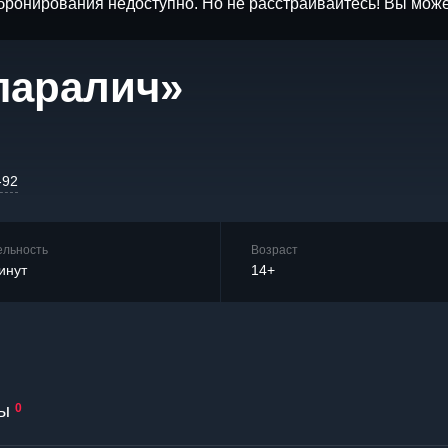
бронирования недоступно. Но не расстраивайтесь! Вы мож
паралич»
-92
ельность
Возраст
инут
14+
ы
0