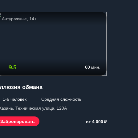
Антуражные, 14+
Сложны
9.5
9.9
60 мин.
ллюзия обмана
Ловушк
1-6 человек
Средняя сложность
2-6 чел
 Казань, Техническая улица, 120А
г. Казань,
₽
Забронировать
Заброн
от 4 000