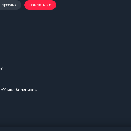
 взрослых
Показать все
57
и «Улица Калинина»