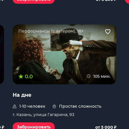
Перформансы (с актером), 18+
0.0
105 мин.
На дне
1-10 человек
Простая сложность
г. Казань, улица Гагарина, 93
₽
₽
Забронировать
0
от 5 000