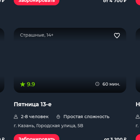
₽
₽
Забронировать
0
от 4 700
Страшные, 14+
9.9
60 мин.
Пятница 13-е
Н
2-8 человек
Простая сложность
г. Казань, Городская улица, 5В
г
₽
₽
Забронировать
0
от 3 200